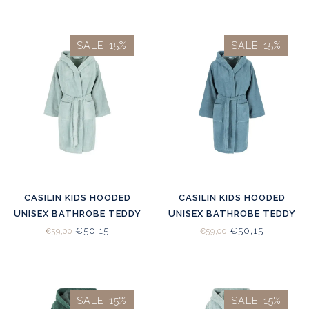
SALE-15%
SALE-15%
CASILIN KIDS HOODED
CASILIN KIDS HOODED
UNISEX BATHROBE TEDDY
UNISEX BATHROBE TEDDY
SEA GREEN
JEANS
€50,15
€50,15
€59,00
€59,00
SALE-15%
SALE-15%