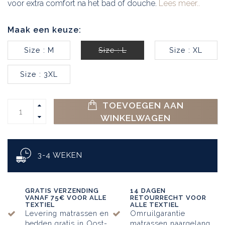
voor extra comfort na het bad of douche.
Lees meer..
Maak een keuze:
Size : M
Size : L
Size : XL
Size : 3XL
TOEVOEGEN AAN
WINKELWAGEN
3-4 WEKEN
GRATIS VERZENDING
14 DAGEN
VANAF 75€ VOOR ALLE
RETOURRECHT VOOR
TEXTIEL
ALLE TEXTIEL
Levering matrassen en
Omruilgarantie
bedden gratis in Oost-
matrassen naargelang