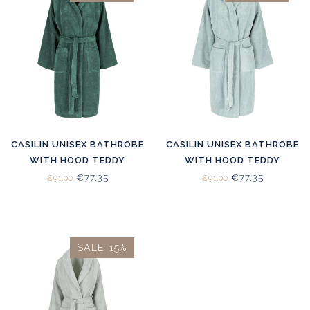
CASILIN UNISEX BATHROBE
CASILIN UNISEX BATHROBE
WITH HOOD TEDDY
WITH HOOD TEDDY
EUCALYPTUS
SEAGREEN
€77,35
€77,35
€91,00
€91,00
SALE-15%