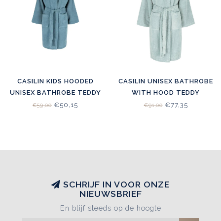
CASILIN KIDS HOODED
CASILIN UNISEX BATHROBE
UNISEX BATHROBE TEDDY
WITH HOOD TEDDY
JEANS
SEAGREEN
€50,15
€77,35
€59,00
€91,00
SCHRIJF IN VOOR ONZE
NIEUWSBRIEF
En blijf steeds op de hoogte