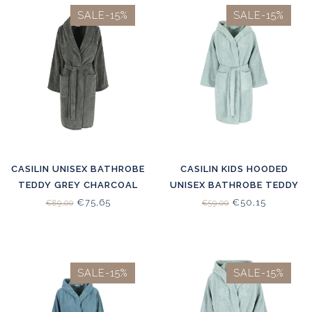
SALE-15%
SALE-15%
CASILIN UNISEX BATHROBE
CASILIN KIDS HOODED
TEDDY GREY CHARCOAL
UNISEX BATHROBE TEDDY
SEA GREEN
€75,65
€50,15
€89,00
€59,00
SALE-15%
SALE-15%