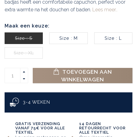
badjas heeft een comfortabele capuchon, perfect voor
extra warmte na het douchen of baden.
Lees meer..
Maak een keuze:
Size : S
Size : M
Size : L
Size : XL
TOEVOEGEN AAN
WINKELWAGEN
3-4 WEKEN
GRATIS VERZENDING
14 DAGEN
VANAF 75€ VOOR ALLE
RETOURRECHT VOOR
TEXTIEL
ALLE TEXTIEL