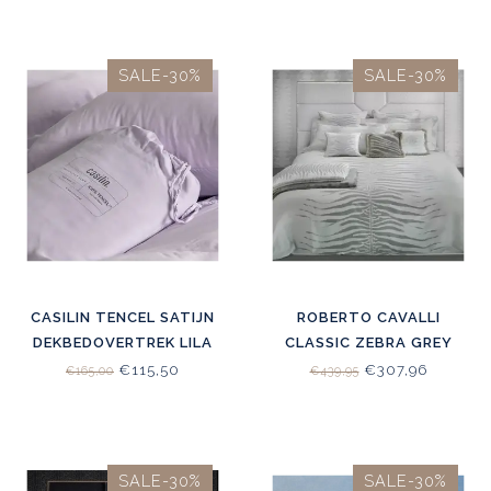
SALE-30%
SALE-30%
CASILIN TENCEL SATIJN
ROBERTO CAVALLI
DEKBEDOVERTREK LILA
CLASSIC ZEBRA GREY
€115,50
€307,96
€165,00
€439,95
SALE-30%
SALE-30%