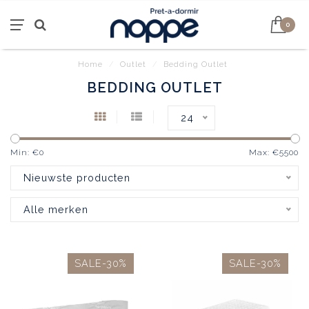
0
Home
/
Outlet
/
Bedding Outlet
BEDDING OUTLET
24
Min: €
0
Max: €
5500
Nieuwste producten
Alle merken
SALE-30%
SALE-30%