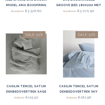
MODEL ARIA BOXSPRING
GROOVE BED 180X200 MET
METALEN FRAME +
HOOG HOOFDBORD ( 73CM)
€3.526,60
€3.070,90
€5.038,00
€4.387,00
HOOFDBORD YADE
STOFGROEP 2 MITO 402
180X200 CHARCOAL
DESSERT ZONDER BODEM
ZWART STOFCAT. C
SALE-30%
SALE-30%
CASILIN TENCEL SATIJN
CASILIN TENCEL SATIJN
DEKBEDOVERTREK SAGE
DEKBEDOVERTREK SKY
GREEN
BLUE
€115,50
€181,96
€165,00
€259,95