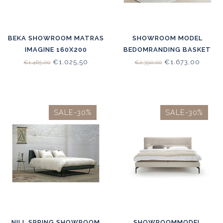
BEKA SHOWROOM MATRAS
SHOWROOM MODEL
IMAGINE 160X200
BEDOMRANDING BASKET
LIGCOMFORT MEDIUM/
EIKEN LICHT (WHITE 5%)
€1.025,50
€1.673,00
€1.465,00
€2.390,00
FIRM
180X200
SALE-30%
SALE-30%
NILL SPRING SHOWROOM
SHOWROOMMODEL