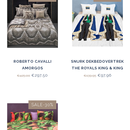
ROBERTO CAVALLI
SNURK DEKBEDOVERTREK
AMORGOS
THE ROYALS KING & KING
DEKBEDOVERTREK
240X200/220 + 2X 60X70
€297,50
€97,96
€425,00
€139,95
NATURAL
SLOPEN
SALE-30%