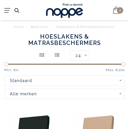
0
Home
/
Bedlinnen
/
Hoeslakens & Matrasbeschermers
HOESLAKENS &
MATRASBESCHERMERS
24
Min: €
0
Max: €
200
Standaard
Alle merken