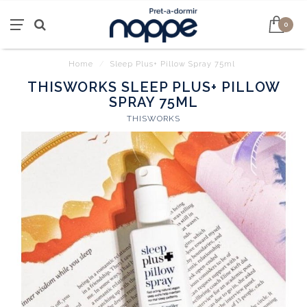
0
Home
/
Sleep Plus+ Pillow Spray 75ml
THISWORKS SLEEP PLUS+ PILLOW
SPRAY 75ML
THISWORKS