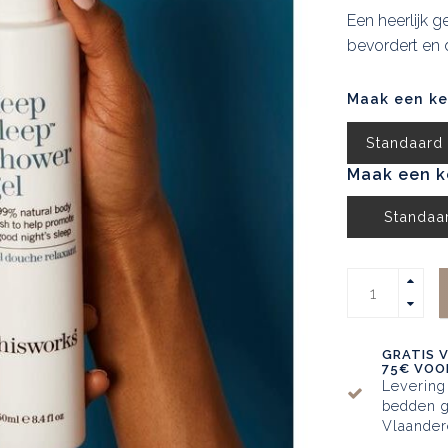
Een heerlijk 
bevordert en 
Maak een k
Standaard
Maak een k
Standaa
GRATIS 
75€ VOOR
Levering
bedden g
Vlaander