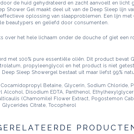
rdoor de huid gehydrateerd en zacht aanvoelt en licht
ep Shower Gel maakt deel uit van de Deep Sleep lijn v
effectieve oplossing van slaapproblemen. Een lijn met 
ale beautypers en geliefd door consumenten.
s over het hele lichaam onder de douche of giet een 
met 100% pure essentiële oliën. Dit product bevat GEE
trolatum, propyleenglycol en het product is niet getes
 Deep Sleep Showergel bestaat uit maar liefst 99% natuu
 Cocamidopropyl Betaine, Glycerin, Sodium Chloride, P
nzyl Alcohol, Disodium EDTA, Panthenol, Ethylhexylgly
ticaulis (Chamomile) Flower Extract, Pogostemon Cablin 
 Glycerides Citrate, Tocopherol
GERELATEERDE PRODUCTE