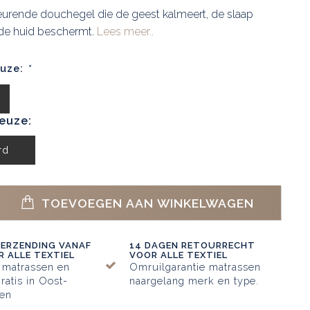
geurende douchegel die de geest kalmeert, de slaap
de huid beschermt.
Lees meer..
euze:
*
euze:
rd
TOEVOEGEN AAN WINKELWAGEN
VERZENDING VANAF
14 DAGEN RETOURRECHT
 ALLE TEXTIEL
VOOR ALLE TEXTIEL
 matrassen en
Omruilgarantie matrassen
ratis in Oost-
naargelang merk en type.
en