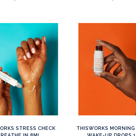
ORKS STRESS CHECK
THISWORKS MORNING
BREATHE IN 8ML
WAKE-UP DROPS 