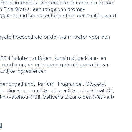
 geparfumeerd is. De perfecte douche om je voor
an This Works, een range van aroma-
99% natuurlijke essentiële oliën, een multi-award
royale hoeveelheid onder warm water voor een
N ftalaten, sulfaten, kunstmatige kleur- en
t op dieren, en er is geen gebruik gemaakt van
rlijke ingrediënten.
henoxyethanol, Parfum (Fragrance), Glyceryl
cerin, Cinnamomum Camphora (Camphor) Leaf Oil,
(Patchouli) Oil, Vetiveria Zizanoides (Vetivert)
N