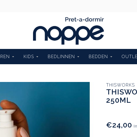
EREN
KIDS
BEDLINNEN
BEDDEN
OUTL
THISWORKS
THISWO
250ML
€24,00
I