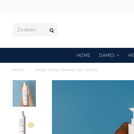
HOME
DAMES
H
Home
/
Deep Sleep Shower Gel 250ml