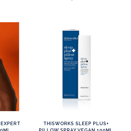
 EXPERT
THISWORKS SLEEP PLUS+
10ML
PILLOW SPRAY VEGAN 100ML