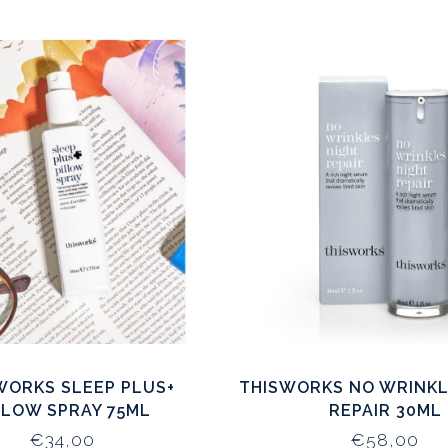
WORKS SLEEP PLUS+
THISWORKS NO WRINKL
LLOW SPRAY 75ML
REPAIR 30ML
€34,00
€58,00