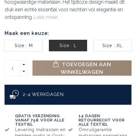
hoogwaardige materialen. Het tijdloze design maakt dit
stuk een echte essential voor nachten vol elegantie en
ontspanning.
Lees meer..
Maak een keuze:
Size : M
Size : L
Size : XL
TOEVOEGEN AAN
WINKELWAGEN
2-4 WERKDAGEN
GRATIS VERZENDING
14 DAGEN
VANAF 75€ VOOR ALLE
RETOURRECHT VOOR
TEXTIEL
ALLE TEXTIEL
Levering matrassen en
Omruilgarantie
bedden gratis in Oost-
matrassen naargelang