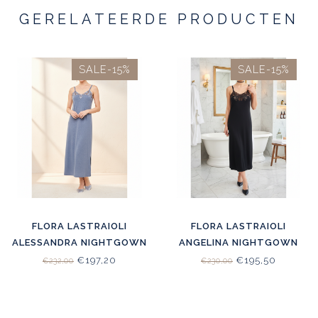
GERELATEERDE PRODUCTEN
SALE-15%
SALE-15%
FLORA LASTRAIOLI
FLORA LASTRAIOLI
ALESSANDRA NIGHTGOWN
ANGELINA NIGHTGOWN
LONG JERSEY JEANS
JERSEY BLACK
€197,20
€195,50
€232,00
€230,00