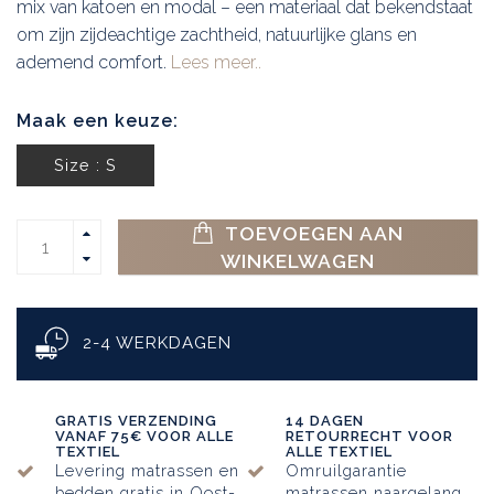
mix van katoen en modal – een materiaal dat bekendstaat
om zijn zijdeachtige zachtheid, natuurlijke glans en
ademend comfort.
Lees meer..
Maak een keuze:
Size : S
TOEVOEGEN AAN
WINKELWAGEN
2-4 WERKDAGEN
GRATIS VERZENDING
14 DAGEN
VANAF 75€ VOOR ALLE
RETOURRECHT VOOR
TEXTIEL
ALLE TEXTIEL
Levering matrassen en
Omruilgarantie
bedden gratis in Oost-
matrassen naargelang