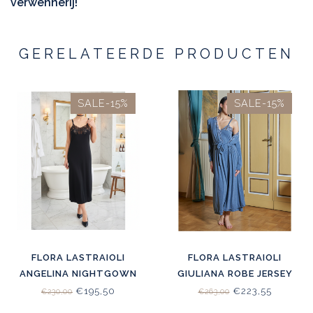
verwennerij!
GERELATEERDE PRODUCTEN
SALE-15%
SALE-15%
FLORA LASTRAIOLI
FLORA LASTRAIOLI
ANGELINA NIGHTGOWN
GIULIANA ROBE JERSEY
JERSEY BLACK
JEANS
€195,50
€223,55
€230,00
€263,00