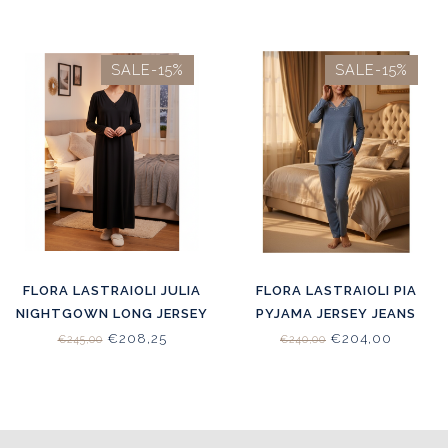
SALE-15%
SALE-15%
FLORA LASTRAIOLI JULIA
FLORA LASTRAIOLI PIA
NIGHTGOWN LONG JERSEY
PYJAMA JERSEY JEANS
BLACK
€208,25
€204,00
€245,00
€240,00