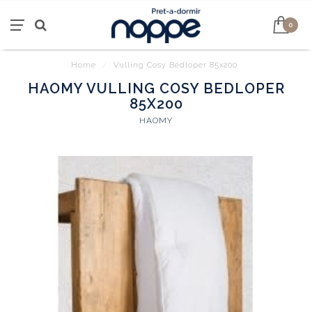
0
Home
/
Vulling Cosy Bedloper 85x200
HAOMY VULLING COSY BEDLOPER
85X200
HAOMY