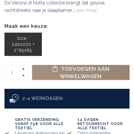
De Verona di Notte collectie brengt dat gevoel
rechtstreeks naar je slaapkamer.
Lees meer..
Maak een keuze:
Size :
240x220 +
2*65x65
TOEVOEGEN AAN
WINKELWAGEN
2-4 WERKDAGEN
GRATIS VERZENDING
14 DAGEN
VANAF 75€ VOOR ALLE
RETOURRECHT VOOR
TEXTIEL
ALLE TEXTIEL
Levering matrassen en
Omruilgarantie