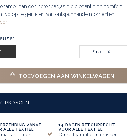
genamer dan een herenbadjas die elegantie en comfort
m volop te genieten van ontspannende momenten
er..
euze:
M
Size : XL
TOEVOEGEN AAN WINKELWAGEN
 WERKDAGEN
VERZENDING VANAF
14 DAGEN RETOURRECHT
 ALLE TEXTIEL
VOOR ALLE TEXTIEL
 matrassen en
Omruilgarantie matrassen