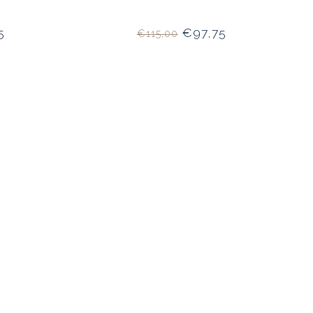
5
€97,75
€115,00