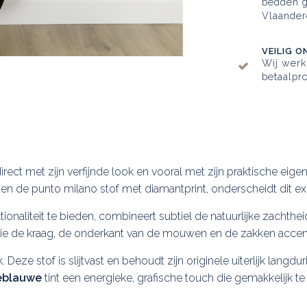
bedden g
Vlaander
VEILIG O
Wij wer
betaalpro
 direct met zijn verfijnde look en vooral met zijn praktische eig
en de punto milano stof met diamantprint, onderscheidt dit ex
ionaliteit te bieden, combineert subtiel de natuurlijke zacht
ie de kraag, de onderkant van de mouwen en de zakken accent
. Deze stof is slijtvast en behoudt zijn originele uiterlijk langdur
eblauwe
tint een energieke, grafische touch die gemakkelijk 