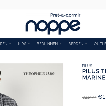
EREN
KIDS
BEDLINNEN
BEDDEN
OUTL
PILUS
PILUS 
MARINE
€1
€229,95