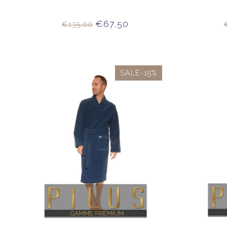
€67,50
€135,00
SALE-15%