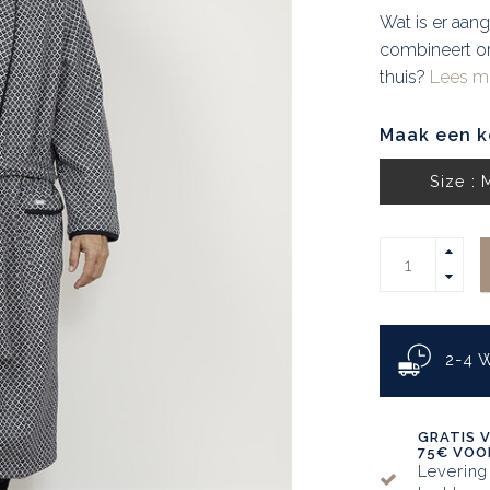
Wat is er aan
combineert o
thuis?
Lees me
Maak een k
Size : 
2-4
GRATIS 
75€ VOOR
Levering