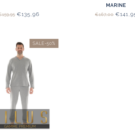
MARINE
€135,96
€141,9
€159,95
€167,00
SALE-50%