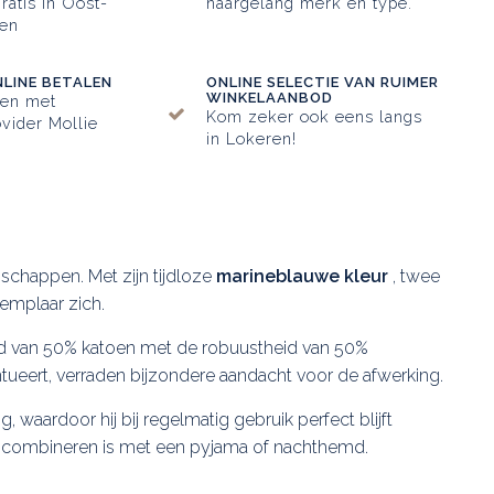
ratis in Oost-
naargelang merk en type.
en
NLINE BETALEN
ONLINE SELECTIE VAN RUIMER
WINKELAANBOD
ken met
Kom zeker ook eens langs
vider Mollie
in Lokeren!
enschappen. Met zijn tijdloze
marineblauwe kleur
, twee
emplaar zich.
heid van 50% katoen met de robuustheid van 50%
ueert, verraden bijzondere aandacht voor de afwerking.
ig, waardoor hij bij regelmatig gebruik perfect blijft
te combineren is met een pyjama of nachthemd.