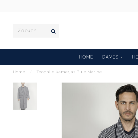
HOME
DAMES
H
Home
/
Teophile Kamerjas Blue Marine