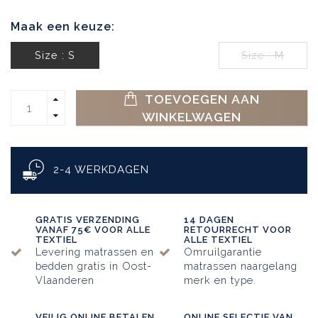
Maak een keuze:
Size : S
Size : M
TOEVOEGEN AAN
WINKELWAGEN
2-4 WERKDAGEN
GRATIS VERZENDING
14 DAGEN
VANAF 75€ VOOR ALLE
RETOURRECHT VOOR
TEXTIEL
ALLE TEXTIEL
Levering matrassen en
Omruilgarantie
bedden gratis in Oost-
matrassen naargelang
Vlaanderen
merk en type.
VEILIG ONLINE BETALEN
ONLINE SELECTIE VAN