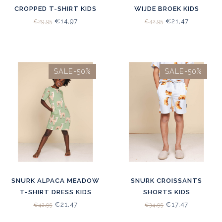
CROPPED T-SHIRT KIDS
WIJDE BROEK KIDS
€14,97
€21,47
€29,95
€42,95
SALE-50%
SALE-50%
SNURK ALPACA MEADOW
SNURK CROISSANTS
T-SHIRT DRESS KIDS
SHORTS KIDS
€21,47
€17,47
€42,95
€34,95