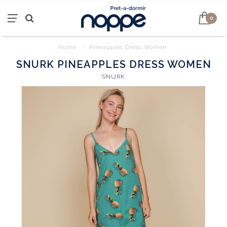
0
Home
/
Pineapples Dress Women
SNURK PINEAPPLES DRESS WOMEN
SNURK