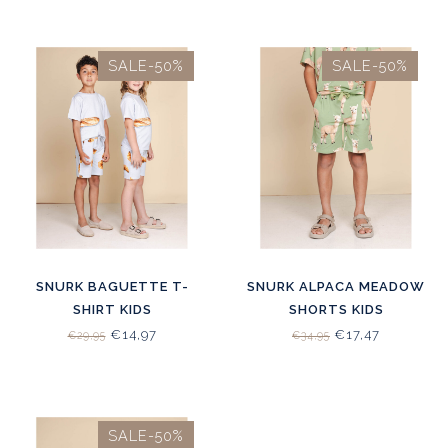
SALE-50%
SALE-50%
SNURK BAGUETTE T-
SNURK ALPACA MEADOW
SHIRT KIDS
SHORTS KIDS
€14,97
€17,47
€29,95
€34,95
SALE-50%