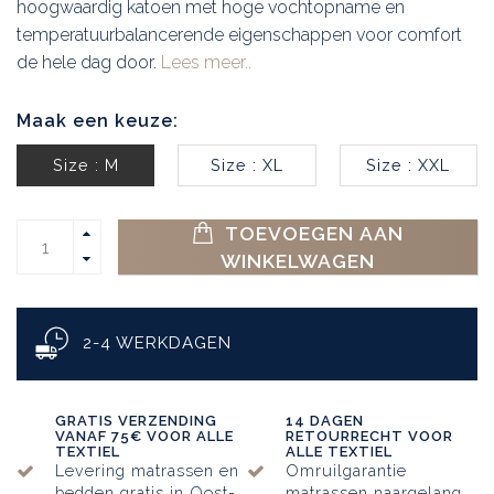
hoogwaardig katoen met hoge vochtopname en
temperatuurbalancerende eigenschappen voor comfort
de hele dag door.
Lees meer..
Maak een keuze:
Size : M
Size : XL
Size : XXL
TOEVOEGEN AAN
WINKELWAGEN
2-4 WERKDAGEN
GRATIS VERZENDING
14 DAGEN
VANAF 75€ VOOR ALLE
RETOURRECHT VOOR
TEXTIEL
ALLE TEXTIEL
Levering matrassen en
Omruilgarantie
bedden gratis in Oost-
matrassen naargelang