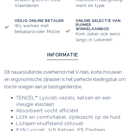
Vlaanderen
merk en type.
VEILIG ONLINE BETALEN
ONLINE SELECTIE VAN
RUIMER
Wij werken met
WINKELAANBOD
betaalprovider Mollie
Kom zeker ook eens
langs in Lokeren!
INFORMATIE
Dit nauwsluitende overhemd met V-hals, korte mouwen
en ergonomische zijnaden is het perfecte kledingstuk om
toe te voegen aan je basisgarderobe.
TENCEL™ Lyocell-vezels, katoen en een
vleugje elastaan
Absorbeert vocht efficiënt
Licht en comfortabel, zijdezacht op de huid
Lichaam knuffelend silhouet
63% Lyocell, 31% Katoen, 6% Elastaan