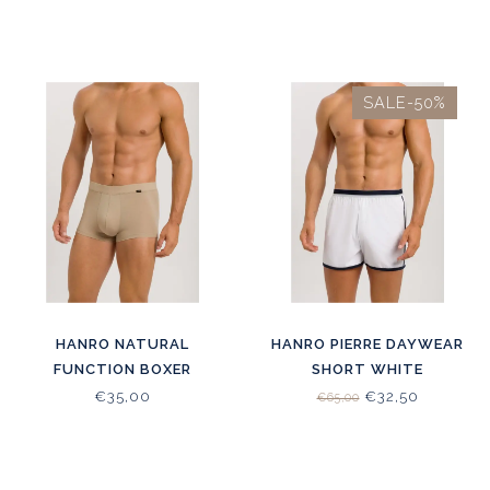
SALE-50%
HANRO NATURAL
HANRO PIERRE DAYWEAR
FUNCTION BOXER
SHORT WHITE
SAVANNA
€35,00
€32,50
€65,00