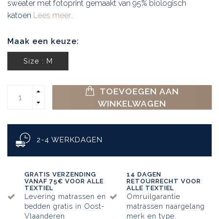
sweater met fotoprint gemaakt van 95% biologisch
katoen
Lees meer..
Maak een keuze:
Size : M
TOEVOEGEN AAN
WINKELWAGEN
2-4 WERKDAGEN
GRATIS VERZENDING
14 DAGEN
VANAF 75€ VOOR ALLE
RETOURRECHT VOOR
TEXTIEL
ALLE TEXTIEL
Levering matrassen en
Omruilgarantie
bedden gratis in Oost-
matrassen naargelang
Vlaanderen
merk en type.