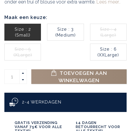
onder een trui of blouse voor extra warmte.
Lees meer..
Maak een keuze:
Size : 2
Size : 3
Size : 4
(Small)
(Medium)
(Large)
Size : 5
Size : 6
(XLarge)
(XXLarge)
TOEVOEGEN AAN
WINKELWAGEN
2-4 WERKDAGEN
GRATIS VERZENDING
14 DAGEN
VANAF 75€ VOOR ALLE
RETOURRECHT VOOR
TEXTIEL
ALLE TEXTIEL