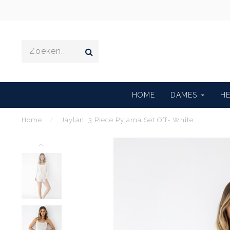
HOME
DAMES
H
Home
/
Jaylani 3 Piece Pyjama Set Off- White