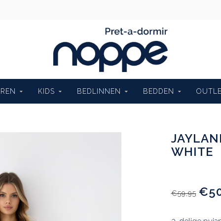
EREN
KIDS
BEDLINNEN
BEDDEN
OUTL
JAYLANI
WHITE
€50
€59,95