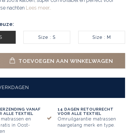
ma 100% katoen, super comfortabel en perfect voor
se nachten
Lees meer..
euze:
XS
Size : S
Size : M
TOEVOEGEN AAN WINKELWAGEN
 WERKDAGEN
VERZENDING VANAF
14 DAGEN RETOURRECHT
 ALLE TEXTIEL
VOOR ALLE TEXTIEL
 matrassen en
Omruilgarantie matrassen
ratis in Oost-
naargelang merk en type.
en