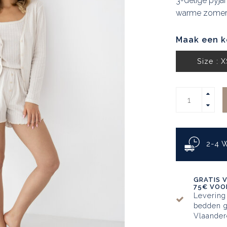
3-delige pyja
warme zomer
Maak een k
Size : 
2-4
GRATIS 
75€ VOOR
Levering
bedden g
Vlaander