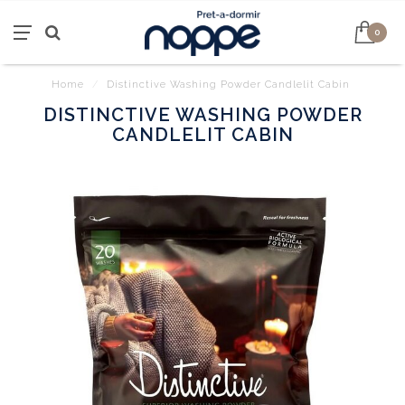
0
Home
/
Distinctive Washing Powder Candlelit Cabin
DISTINCTIVE WASHING POWDER
CANDLELIT CABIN