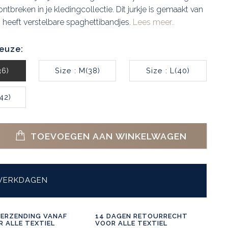
 ontbreken in je kledingcollectie. Dit jurkje is gemaakt van
n heeft verstelbare spaghettibandjes.
Lees meer..
euze:
36)
Size : M(38)
Size : L(40)
(42)
TOEVOEGEN AAN WINKELWAGEN
 WERKDAGEN
VERZENDING VANAF
14 DAGEN RETOURRECHT
 ALLE TEXTIEL
VOOR ALLE TEXTIEL