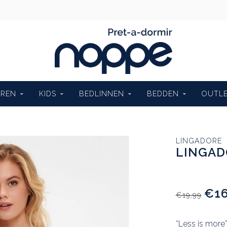
EREN
KIDS
BEDLINNEN
BEDDEN
OUTL
LINGADORE
LINGAD
€16
€19,99
“Less is more”