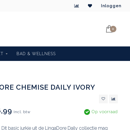
Inloggen
0
ET
BAD & WELLNESS
ORE CHEMISE DAILY IVORY
,99
Op voorraad
Incl. btw
 Dit basic jurkje uit de LingaDore Daily collectie mag