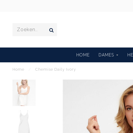
HOME
DAMES
H
Home
/
Chemise Daily Ivory