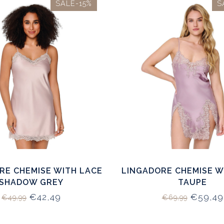
SALE-15%
S
RE CHEMISE WITH LACE
LINGADORE CHEMISE W
SHADOW GREY
TAUPE
€42,49
€59,49
€49,99
€69,99