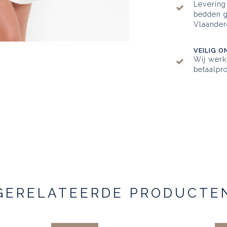
Levering
bedden g
Vlaander
VEILIG O
Wij wer
betaalpro
GERELATEERDE PRODUCTE