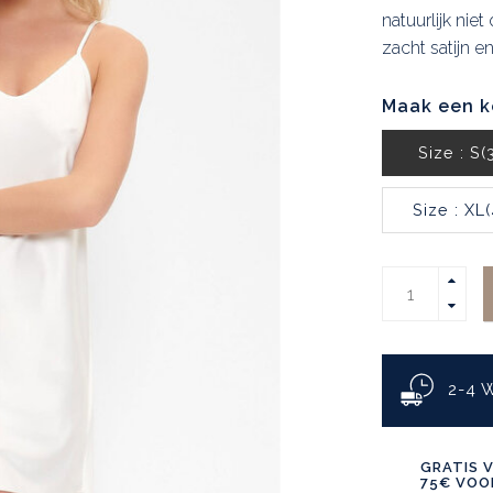
natuurlijk niet
zacht satijn e
Maak een k
Size : S(
Size : XL
2-4
GRATIS 
75€ VOOR