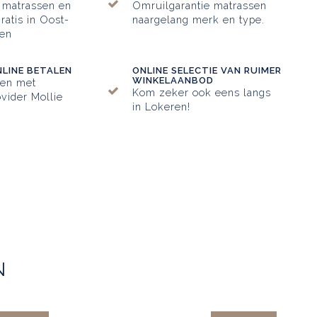
 matrassen en
Omruilgarantie matrassen
ratis in Oost-
naargelang merk en type.
en
NLINE BETALEN
ONLINE SELECTIE VAN RUIMER
WINKELAANBOD
ken met
Kom zeker ook eens langs
vider Mollie
in Lokeren!
N