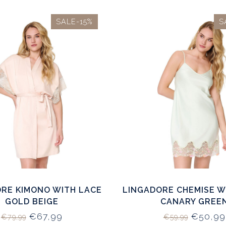
SALE-15%
S
RE KIMONO WITH LACE
LINGADORE CHEMISE W
GOLD BEIGE
CANARY GREE
€67,99
€50,99
€79,99
€59,99