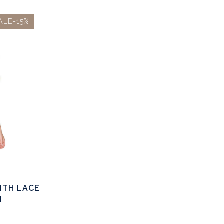
ALE-15%
ITH LACE
N