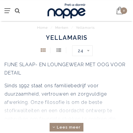
0
Home
/
Merken
/
Yellamaris
YELLAMARIS
24
FIJNE SLAAP- EN LOUNGEWEAR MET OOG VOOR
DETAIL
Sinds 1992 staat ons familiebedrijf voor
duurzaamheid, vertrouwen en zorgvuldige
afwerking. Onze filosofie is om de beste
stofkwaliteiten en een doordacht ontwerp te
gebruiken om favoriete stukken te creëren die
echte feel-good metgezellen worden in het
Lees meer