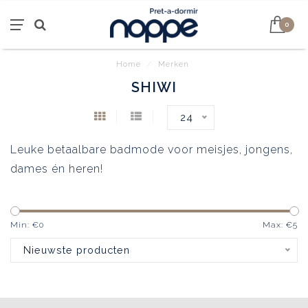
0
Home
/
Merken
SHIWI
24
Leuke betaalbare badmode voor meisjes, jongens,
dames én heren!
Min: €
0
Max: €
5
Nieuwste producten