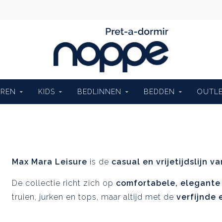
EREN
KIDS
BEDLINNEN
BEDDEN
OUTL
Max Mara Leisure
is de
casual en vrijetijdslijn 
De collectie richt zich op
comfortabele, elegante
truien, jurken en tops, maar altijd met de
verfijnde e