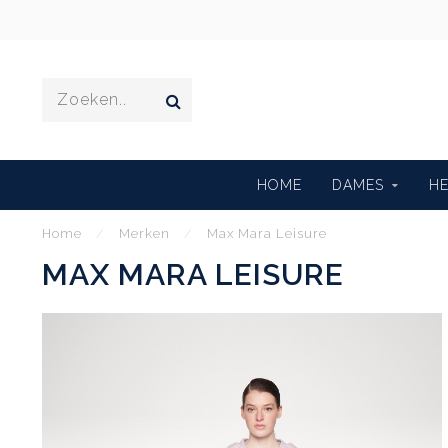
HOME
DAMES
H
Home
/
Merken
/
Max Mara Leisure
MAX MARA LEISURE