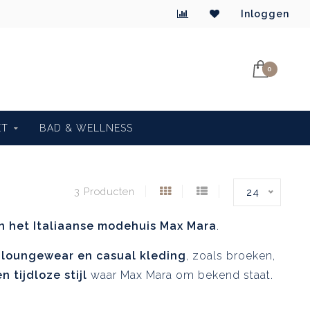
Inloggen
0
ET
BAD & WELLNESS
3 Producten
24
van het Italiaanse modehuis Max Mara
.
 loungewear en casual kleding
, zoals broeken,
n tijdloze stijl
waar Max Mara om bekend staat.