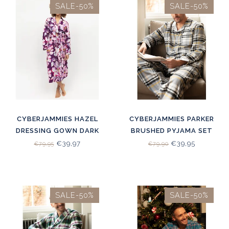
SALE-50%
SALE-50%
CYBERJAMMIES HAZEL
CYBERJAMMIES PARKER
DRESSING GOWN DARK
BRUSHED PYJAMA SET
PURPLE FLORAL PRINT
GREY MIX
€39,97
€39,95
€79,95
€79,90
SALE-50%
SALE-50%