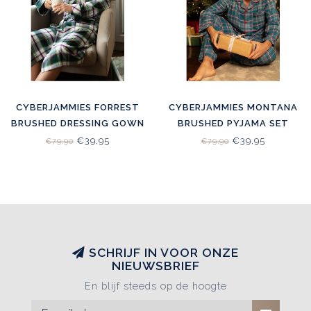
CYBERJAMMIES FORREST
CYBERJAMMIES MONTANA
BRUSHED DRESSING GOWN
BRUSHED PYJAMA SET
DARK GREEN MIX
BLUE MIX
€39,95
€39,95
€79,90
€79,90
SCHRIJF IN VOOR ONZE
NIEUWSBRIEF
En blijf steeds op de hoogte