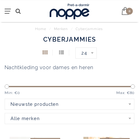
0
Home
/
Merken
/
Cyberjammies
CYBERJAMMIES
24
Nachtkleding voor dames en heren
Min: €
0
Max: €
80
Nieuwste producten
Alle merken