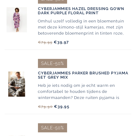
CYBERJAMMIES HAZEL DRESSING GOWN
DARK PURPLE FLORAL PRINT
Omhul uzelf volledig in een bloementuin
met deze kimono-stijl kamerjas, met zijn
betoverende bloemenprint in tinten roze,
paars en geel op een dieppaars canvas.
€39,97
€79,95
SALE-50%
CYBERJAMMIES PARKER BRUSHED PYJAMA
SET GREY MIX
Heb je iets nodig om je echt warm en
comfortabel te houden tijdens de
wintermaanden? Deze ruiten pyjama is
gemaakt van superzacht 100% katoen,
€39,95
€79,90
SALE-50%