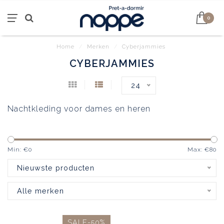
0
Home
/
Merken
/
Cyberjammies
CYBERJAMMIES
24
Nachtkleding voor dames en heren
Min: €
0
Max: €
80
Nieuwste producten
Alle merken
SALE-50%