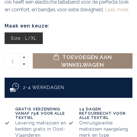
rok heeft een elastische tailleband voor de perfecte look
en comfort, en bandjes voor extra stevigheid.
Lees meer..
Maak een keuze:
Size : L/XL
TOEVOEGEN AAN
WINKELWAGEN
2-4 WERKDAGEN
GRATIS VERZENDING
14 DAGEN
VANAF 75€ VOOR ALLE
RETOURRECHT VOOR
TEXTIEL
ALLE TEXTIEL
Levering matrassen en
Omruilgarantie
bedden gratis in Oost-
matrassen naargelang
Vlaanderen
merk en type.