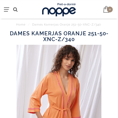
0
Home
/
Dames Kamerjas Oranje 251-50-XNC-Z/340
DAMES KAMERJAS ORANJE 251-50-
XNC-Z/340