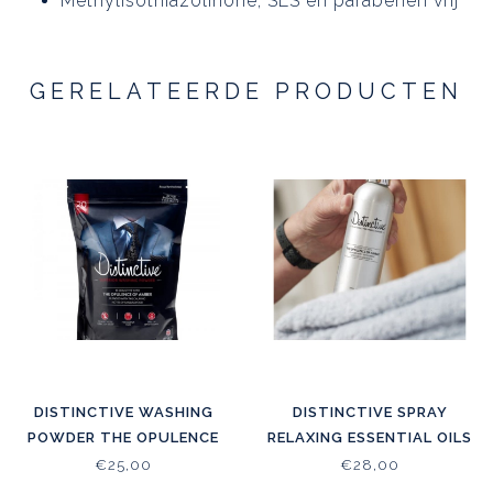
Methylisothiazolinone, SLS en parabenen vrij
GERELATEERDE PRODUCTEN
DISTINCTIVE WASHING
DISTINCTIVE SPRAY
POWDER THE OPULENCE
RELAXING ESSENTIAL OILS
OF AMBER
€25,00
€28,00