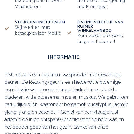
bedden gratis in Oost-
matrassen naargelang
Vlaanderen
merk en type.
VEILIG ONLINE BETALEN
ONLINE SELECTIE VAN
RUIMER
Wij werken met
WINKELAANBOD
betaalprovider Mollie
Kom zeker ook eens
langs in Lokeren!
INFORMATIE
Distinctive is een superieur waspoeder met geweldige
geuren. De Relaxing-geur is een helderwitte bloemige
combinatie van groene stengelbladnoten en violette
bladeren, witte bloesems, mos en muskus. We gebruiken
natuurlijke oliën, waaronder bergamot, eucalyptus, jasmijn,
ylang-ylang en patchouli. Geniet van een vleugje rust,
adem diep in en ontspan! Geschikt voor de hele was en
het beddengoed van het gezin. Geniet van onze